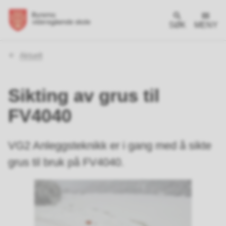
SØK
MENY
Du
Aktuelt
er
her:
Sikting av grus til
FV4040
VG2 Anleggsteknikk er i gang med å sikte
grus til bruk på FV4040.