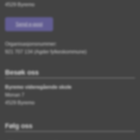
4529 Byremo
Send e-post
Organisasjonsnummer:
921 707 134 (Agder fylkeskommune)
Besøk oss
Byremo videregående skole
Monan 7
4529 Byremo
Følg oss