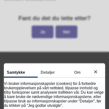
Fant du det du lette etter?
Ja
Nei
Samtykke
Detaljer
Om
Servicetorget
Vi bruker informasjonskapsler (cookies) for å forbedre
brukeropplevelsen på vårt nettsted, tilpasse innhold og
tilby funksjoner samt analysere trafikken vår. Du kan velge
Telefon
å bare bruke de nødvendige informasjonskapslene, eller
38 28 14 00
tilpasse bruk av informasjonskapsler under “Detaljer”, før
du klikker på “Jeg godtar utvalgte”.