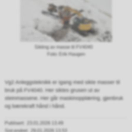
Sikting av masse til FV4040
Erik Haugen
Vg2 Anleggsteknikk er igang med sikte masser til
bruk på FV4040. Her siktes grusen ut av
steinmassene. Her går maskinopplæring, gjenbruk
og bærekraft hånd i hånd.
Publisert
23.01.2026 13.49
Sist endret
29.01.2026 13.53