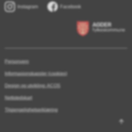
Instagram
Facebook
Personvern
Informasjonskapsler (cookies)
Design og utvikling: ACOS
Nettstedskart
Tilgjengelighetserklæring
Til
topp