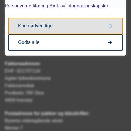
Åpningstider
Personvernerklæring
Bruk av informasjonskapsler
Mandag - Fredag kl. 08.00 - 13.30
Kun nødvendige
Postadresse:
Byremo videregående skole
Godta alle
Postboks 788 Stoa
4809 Arendal
Fakturaadresse:
EHF: 921707134
Agder fylkeskommune
Fakturamottak
Postboks 788 Stoa
4809 Arendal
Postadresse for pakker og tidsskrifter:
Byremo videregående skole
Monan 7