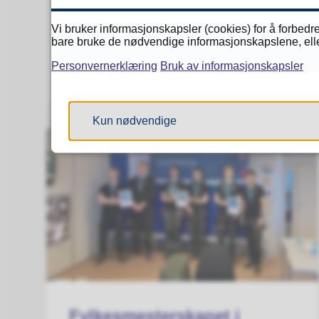
godkjenning av tidligere beståtte
Vi bruker informasjonskapsler (cookies) for å forbedre
fag.
bare bruke de nødvendige informasjonskapslene, eller 
Personvernerklæring
Bruk av informasjonskapsler
04.08.2026
Kun nødvendige
Fylkesmesterskapet i