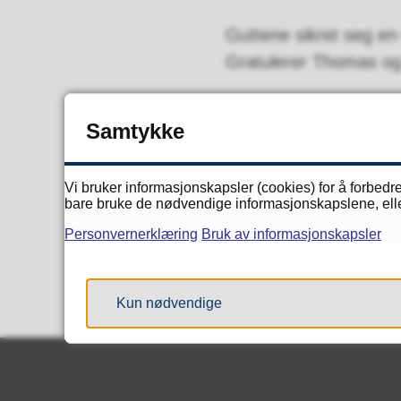
Guttene sikret seg en 
Gratulerer Thomas og
Publisert
26.03.2026 14.0
Samtykke
Vi bruker informasjonskapsler (cookies) for å forbedre
bare bruke de nødvendige informasjonskapslene, eller 
Personvernerklæring
Bruk av informasjonskapsler
Kun nødvendige