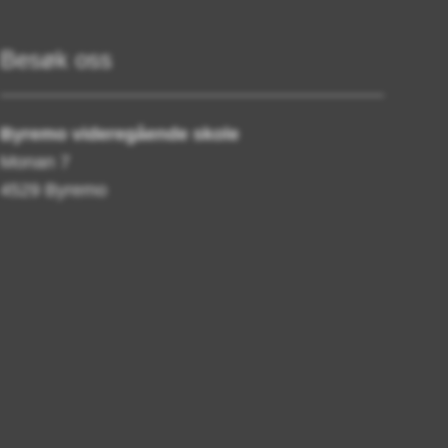
Besøk oss
Byremo videregående skole
Monan 7
4529 Byremo