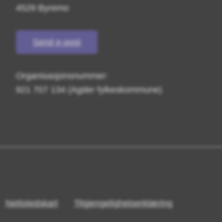
4529 Byremo
Send e-post
Organisasjonsnummer:
921 707 134 (Agder fylkeskommune)
Nettstedskart
Tilgjengelighetserklæring