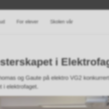
bud
For elever
Skolen vår
terskapet i Elektrofa
omas og Gaute på elektro VG2 konkurrert
 i elektrofaget.