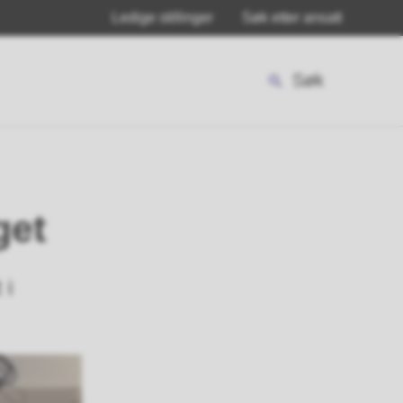
Ledige stillinger
Søk etter ansatt
Søk
get
 i