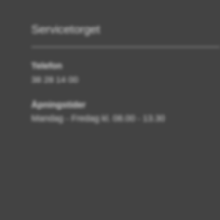
Servicetorget
Telefon
38 28 14 00
Åpningstider
Mandag - Fredag kl. 08.00 - 13.30