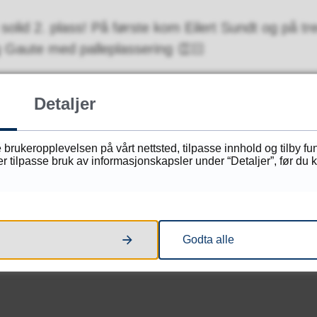
solid 2. plass! På første kom Eilert Sundt og på tr
 Gaute med palleplassering 👏🏻
1
Sist endret
26.03.2026 14.02
Detaljer
 brukeropplevelsen på vårt nettsted, tilpasse innhold og tilby f
tilpasse bruk av informasjonskapsler under “Detaljer”, før du kl
Fant du det du lette etter?
Ja
Nei
Godta alle